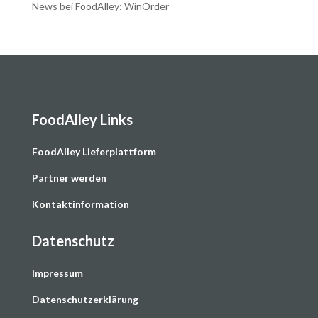
News bei FoodAlley: WinOrder
FoodAlley Links
F
oodAlley Lieferplattform
Partner werden
Kontaktinformation
Datenschutz
Impressum
Datenschutzerklärung